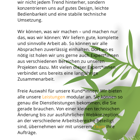
wir nicht jedem Trend hinterher, sondern
konzentrieren uns auf gutes Design, leichte
Bedienbarkeit und eine stabile technische
Umsetzung.
Wir können, was wir machen – und machen nur
das, was wir können: Wir liefern gute, komplette
und sinnvolle Arbeit ab. So können wir alle
Absprachen zuverlässig einhalten. Dort wo es
nötig ist holen wir uns gerne auch Expert*innen
aus verschiedenen Bereichen zu unseren
Projekten dazu. Mit vielen dieser Expert*innen
verbindet uns bereits eine langjährige
Zusammenarbeit.
Freie Auswahl für unsere Kund*innen: Wir bieten
alle unsere
Leistungen
modular an. Sie können so
genau die Dienstleistungen bekommen, die Sie
gerade brauchen. Von einer kleinen technischen
Änderung bis zur ausführlichen Webkonzeption,
an der verschiedene Arbeitsbereiche beteiligt
sind, übernehmen wir mit unserem
Team
Ihre
Aufträge.